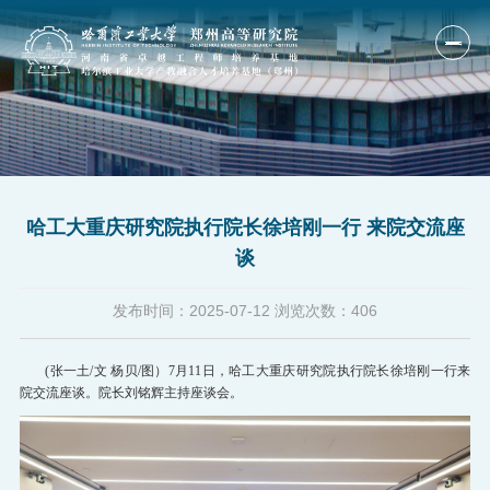
首页
单位概况
哈工大重庆研究院执行院长徐培刚一行 来院交流座
人才培养
谈
科研产业
发布时间：
2025-07-12
浏览次数：
406
研究队伍
国际合作
(张一土/文 杨贝/图）7月11日，哈工大重庆研究院执行院长徐培刚一行来
院交流座谈。院长刘铭辉主持座谈会。
新闻公告
人才招聘