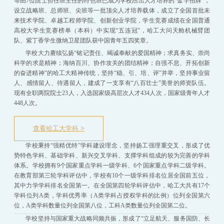
等由7位院士担任班主任的特色班已成为学校杰出人才培养的“金字招牌”，
设立战略班、总师班、尖班等一批顶尖人才培养载体，成立了全国首批未
来技术学院、卓越工程师学院、创新创业学院，学生竞赛成绩在全国普通
高校大学生竞赛榜单（本科）中实现“五连冠”，哈工大问天舱机械臂团
队、紫丁香学生微纳卫星团队获中国青年五四奖章。
学校大力赓续弘扬“铭记责任、竭诚奉献的爱国精神；求真务实、崇尚
科学的求是精神；海纳百川、协作攻关的团结精神；自强不息、开拓创新
的奋进精神”的哈工大精神传统，坚持“稳、引、培、评”并举，坚持事业留
人、感情留人、待遇留人，建成了一支享有“八百壮士”美誉的师资队伍。
现有全职两院院士23人，入选国家级高层次人才434人次，国家级青年人才
448人次。
查看哈工大学科 >
学校秉持“强精优特”学科建设理念，坚持扬工强理重交叉，形成了优
势特色学科、基础学科、新兴交叉学科、支撑学科组成的较为完善的学科
体系。学校拥有9个国家重点学科一级学科、6个国家重点学科二级学科。
在教育部第三轮学科评估中，学校有10个一级学科排名位居全国前五位，
其中力学学科排名全国第一。在全国第四轮学科评估中，哈工大共有17个
学科位列A类，学科优秀率（A类学科占授权学科的比例）位列全国第六
位，A类学科数量位列全国第八位，工科A类数量位列全国第二位。
学校坚持与国家重大战略同频共振，形成了“立足航天、服务国防、长