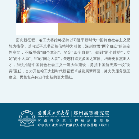
面向新征程，哈工大将始终坚持以习近平新时代中国特色社会主义思
想为指导，以习近平总书记贺信精神为引领，深刻领悟“两个确立”的决定
性意义，不断增强“四个意识”、坚定“四个自信”、做到“两个维护”，立
足“两个大局”、牢记“国之大者”，矢志打造更多国之重器、培养更多杰出人
才，加快推进中国特色社会主义一流大学建设，勇担中国航天第一校“尖
兵”重任，奋力开创哈工大新时代新征程卓越发展新局面，努力为服务强国
建设、民族复兴伟业作出新的更大贡献。