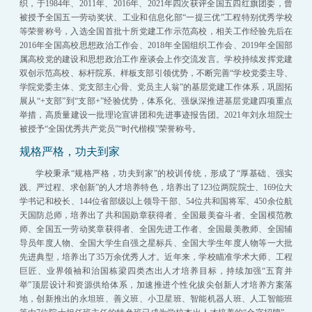
织，于1984年、2011年、2016年、2021年四次获评全国五四红旗团委，曾
被授予全国五一劳动奖状、工业和信息化部“一提三优”工程特别优秀学校
等荣誉称号，入选全国首批十所党建工作示范高校，相关工作经验先后在
2016年全国高校思想政治工作会、2018年全国组织工作会、2019年全国部
属高校党的建设和思想政治工作座谈会上作交流发言。学校持续发挥党建
双创示范高校、标杆院系、样板支部引领优势，不断完善“学校党委主导、
学院党委主体、党支部主心骨、党员主人翁”的基层党建工作体系，巩固拓
展从“+支部”到“支部+”经验优势，体系化、强纵深推进基层党建四项重点
举措，高质量建设一批理论宣讲团和先进事迹报告团。2021年刘永坦院士
被授予“全国优秀共产党员”“时代楷模”荣誉称号。
规格严格，功夫到家
学校秉承“规格严格，功夫到家”的校训传统，形成了“厚基础、强实
践、严过程、求创新”的人才培养特色，培养出了123位两院院士、169位大
学书记和校长、144位省部级以上领导干部、54位共和国将军、450余位航
天国防总师，培养出了共和国勋章获得者、全国最美奋斗者、全国模范教
师、全国五一劳动奖章获得者、全国先进工作者、全国最美教师、全国辅
导员年度人物、全国大学生自强之星标兵、全国大学生年度人物等一大批
先进典型，培养出了35万余优秀人才。近年来，学校瞄准学术大师、工程
巨匠、业界领袖和治国栋梁四类杰出人才培养目标，持续加强“五育并
举”顶层设计和资源供给体系，加速推进个性化拔尖创新人才培养方案落
地，创新推出的永坦班、善义班、小卫星班、智能机器人班、人工智能班