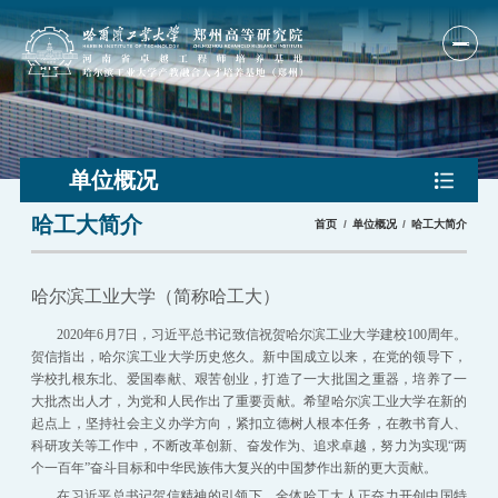
首页
单位概况
单位概况
哈工大简介
首页
单位概况
哈工大简介
人才培养
科研产业
哈尔滨工业大学（简称哈工大）
研究队伍
2020年6月7日，习近平总书记致信祝贺哈尔滨工业大学建校100周年。
贺信指出，哈尔滨工业大学历史悠久。新中国成立以来，在党的领导下，
国际合作
学校扎根东北、爱国奉献、艰苦创业，打造了一大批国之重器，培养了一
大批杰出人才，为党和人民作出了重要贡献。希望哈尔滨工业大学在新的
新闻公告
起点上，坚持社会主义办学方向，紧扣立德树人根本任务，在教书育人、
科研攻关等工作中，不断改革创新、奋发作为、追求卓越，努力为实现“两
人才招聘
个一百年”奋斗目标和中华民族伟大复兴的中国梦作出新的更大贡献。
在习近平总书记贺信精神的引领下，全体哈工大人正奋力开创中国特