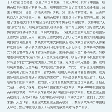
于工程”的优势特色，创立了中国高校第一个航天学院，发射了中国第一颗
由高校牵头自主研制的小卫星，在中国首次实现了星地激光链路通信，诞
生了中国第一台会下棋能说话的计算机、第一部新体制雷达、第一台弧焊
机器人和点焊机器人、第一颗由高校学子自主设计研制管控的纳卫星，突
破了世界最大口径射电望远镜的支撑结构系统关键技术、支持中国“天
眼”成功“开眼”，研制成功的空间机械手在天宫二号上实现了国际首次人机
协同在轨维修科学试验，研制成功的新一代磁聚焦型霍尔电推力器在国际
上首次实现空间应用，在国际上首次实现了形状记忆聚合物太阳能电池结
构的在轨可控展开，多项技术成果支持嫦娥五号完成我国首次地外天体采
样返回任务、参研参试团队受到习近平总书记亲切接见，多学科助力嫦娥
六号实现世界首次月球背面采样任务，主持参研的火星车移动系统、转移
坡道机构助力“祝融号”实现火星表面巡视探测，联合研制的小机械臂以单
臂/组合臂的方式持续助力航天员出舱作业、完成全部既定任务，累计成功
研制并发射小卫星26颗，成功完成严重事故下“华龙一号”安全壳结构性能
试验填补了国际试验空白，首次解析T细胞受体-共受体复合物结构、成为
国际细胞适应性免疫研究领域的里程碑，牵头建设的东北地区首个、航天
领域首个国家大科学工程“空间环境地面模拟装置”通过国家验收、开始正
式运行，参与了探月工程等14个国家重大科技专项，荣获2018年度国家最
高科学技术奖，2021年以来新增牵头11项国家科学技术奖、数量位居全国
高校前列，新增4个项目入选“中国高等学校十大科技进展”，党的十八大以
来累计入选11项、独立完成数量居全国高校第一，数百项成果助力中国航
天68载，曾获“中国载人航天工程突出贡献集体奖”等多个奖项。