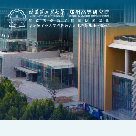
首页
单位概况
人才培养
科研产业
哈工大简介
联合培养
科研机构
郑高院简介
基地建设
科研平台
现任领导
导师队伍
成果转化
组织机构
政策文件
实验仪器共享平台
联系我们
卓越学子
政策法规
信息公开
资料下载
科研合作