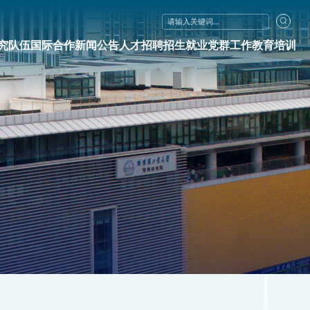
究队伍
国际合作
新闻公告
人才招聘
招生就业
党群工作
教育培训
招聘
招生就业
党群工作
教育培训
位
招生信息
党群动态
党政干部培训
位
就业服务
学习园地
企业经营管理人员培训
工会动态
专业技术人员培训
青少年科技研学
同等学力培训
会议会展服务
公益科普
环境设施