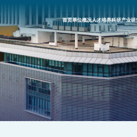
首页
单位概况
人才培养
科研产业
研
研究队伍
国际合作
新闻公告
人才
科研人员列表
国际交流概况
工大要闻
科研岗
科研人员检索
国际交流活动
研究院要闻
管理岗
博士后
院内动态
哈郑同心
公示公告