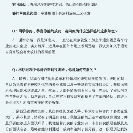
实习经历
：奇瑞汽车制造技术部、悟山青创新创业团队
签约单位及岗位：
宇通集团车身涂料涂装工艺研发
Q：同学你好，恭喜你签约成功，请问你为什么选择签约这家单位？
A：谢谢小编，我是河南人，一直想在家乡就业；加上宇通集团是客车行
业的龙头企业，实力雄厚，近几年在国外市场上发展迅速，我认为加入宇通对
自身来说会有比较好的发展前景。
Q：求职过程中你是否遇到过困难，你是如何克服的？
A：最初，我满心期待地向多家材料领域的研究所投递简历，彼时的我，
自认为凭借在学校较为优异的专业成绩以及一些基础实验项目经历，获取面试
机会理应是水到渠成之事。然而，大部分简历都石沉大海，在经历了短暂的迷
茫与失落之后，我意识到，自己在实习和项目方面积累了丰富的经历，或许正
是企业大厂所着重关注的优势所在。
于是我迅速调整策略，从自身擅长之处入手，将求职目标转向了各类企业
大厂。果不其然，情况有了明显的转机，我投递的简历基本都能收到回复，并
且只要能够进入面试环节，我凭借着扎实的专业知识、丰富的实践经验以及充
分的面试准备，最终都能顺利通过，成功率达到了百分百。这一段经历让我深