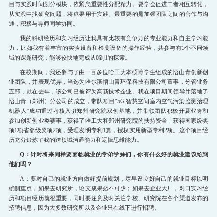
目与实践时间划分模块，依紧急重要性分配精力。要学会促进二者相互转化，
从实践中找研究问题，将成果用于实践。最重要的是加强团队之间的合作与沟
通，积极与导师同学协同。
我的科研经历和实习经历让我具有比较有竞争力的专业能力和自主学习能
力，比如我有着丰富的实验设备和检测设备的操作经验，共参与有5个不同领
域的课题研究，能够较快地完成从0到1的探索。
在校期间，我还参与了由一百多位哈工大本硕博学生组成的悟山青创新创
业团队，并表现优异，当选为哈尔滨悟山青环保科技有限公司董事，分管业务
五部，就在去年，该公司已被评为高新技术企业。我在项目期间领导并落地了
悟山青（郑州）分公司的成立，带队项目“5G 智慧空间室内空气污染监测治理
机器人”成功通过考核入驻郑州研究院双创基地，并带领团队积极开展业务和
参加创新创业类赛事，获得了哈工大和郑州研究院的扶持资金，获得国家级奖
项1项省部级奖项2项，受理发明专利1篇，授权实用新型专利2项。这个项目经
历充分锻炼了我的跨领域沟通能力和逻辑思维能力。
Q：针对将来同样要面临就业的学弟学妹们，你有什么好的就业建议给到
他们吗？
A：要对自己的就业方向做好提前规划，尽早设立好自己的就业目标以明
确侧重点，如果去研究所，论文成果必不可少；如果去企业大厂，对口实习经
历和项目经历就很重要，同时要注意及时关注学校、研究院在各个渠道发布的
招聘信息，因为大多数研究所以及企业只在线下进行招聘。