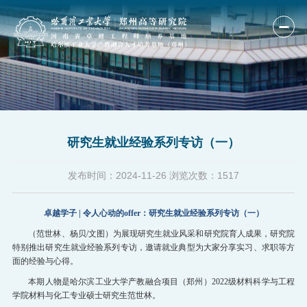
首页
单位概况
研究生就业经验系列专访（一）
人才培养
科研产业
发布时间：
2024-11-26
浏览次数：
1517
研究队伍
卓越学子 | 令人心动的offer：研究生就业经验系列专访（一）
国际合作
（范世林、杨贝/文图）为展现研究生就业风采和研究院育人成果，研究院
特别推出研究生就业经验系列专访，邀请就业典型为大家分享实习、求职等方
新闻公告
面的经验与心得。
本期人物是哈尔滨工业大学产教融合项目（郑州）2022级材料科学与工程
人才招聘
学院材料与化工专业硕士研究生范世林。