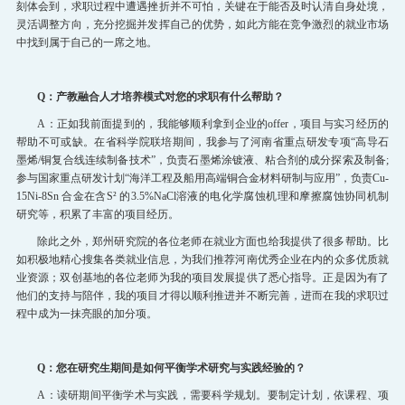
刻体会到，求职过程中遭遇挫折并不可怕，关键在于能否及时认清自身处境，
灵活调整方向，充分挖掘并发挥自己的优势，如此方能在竞争激烈的就业市场
中找到属于自己的一席之地。
Q：产教融合人才培养模式对您的求职有什么帮助？
A：正如我前面提到的，我能够顺利拿到企业的offer，项目与实习经历的
帮助不可或缺。在省科学院联培期间，我参与了河南省重点研发专项“高导石
墨烯/铜复合线连续制备技术”，负责石墨烯涂镀液、粘合剂的成分探索及制备;
参与国家重点研发计划“海洋工程及船用高端铜合金材料研制与应用”，负责Cu-
15Ni-8Sn 合金在含S² 的3.5%NaCl溶液的电化学腐蚀机理和摩擦腐蚀协同机制
研究等，积累了丰富的项目经历。
除此之外，郑州研究院的各位老师在就业方面也给我提供了很多帮助。比
如积极地精心搜集各类就业信息，为我们推荐河南优秀企业在内的众多优质就
业资源；双创基地的各位老师为我的项目发展提供了悉心指导。正是因为有了
他们的支持与陪伴，我的项目才得以顺利推进并不断完善，进而在我的求职过
程中成为一抹亮眼的加分项。
Q：您在研究生期间是如何平衡学术研究与实践经验的？
A：读研期间平衡学术与实践，需要科学规划。要制定计划，依课程、项