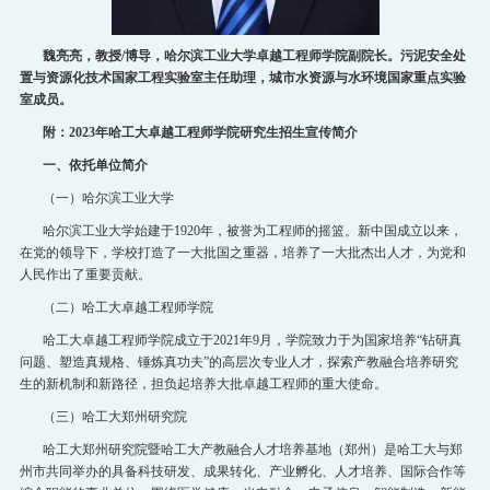
魏亮亮，教授
/
博导，哈尔滨工业大学卓越工程师学院副院长。污泥安全处
置与资源化技术国家工程实验室主任助理，城市水资源与水环境国家重点实验
室成员。
附：
2023
年哈工大卓越工程师学院研究生招生宣传简介
一、依托单位简介
（一）哈尔滨工业大学
哈尔滨工业大学始建于
1920
年，被誉为工程师的摇篮。新中国成立以来，
在党的领导下，学校打造了一大批国之重器，培养了一大批杰出人才，为党和
人民作出了重要贡献。
（二）哈工大卓越工程师学院
哈工大卓越工程师学院成立于
2021
年
9
月，学院致力于为国家培养
“钻研真
问题、塑造真规格、锤炼真功夫”的高层次专业人才，探索产教融合培养研究
生的新机制和新路径，担负起培养大批卓越工程师的重大使命。
（三）
哈工大郑州研究院
哈工大郑州研究院暨哈工大产教融合人才培养基地（郑州）是哈工大与郑
州市共同举办的具备科技研发、成果转化、产业孵化、人才培养、国际合作等