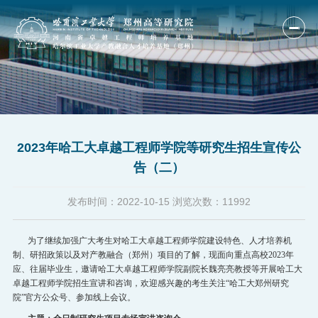
首页
单位概况
2023年哈工大卓越工程师学院等研究生招生宣传公
人才培养
告（二）
科研产业
发布时间：
2022-10-15
浏览次数：
11992
研究队伍
国际合作
为了继续加强广大考生对哈工大卓越工程师学院
建设
特色、人才培养机
制、研招政策以及对
产教
融合
（郑州）项目的
了解，现面向
重点高校
2023
年
新闻公告
应、往届毕业生，邀请
哈工大卓越工程师学院副院长魏亮亮
教授
等开展
哈工大
卓越工程师学院
招生
宣讲
和咨询，
欢迎感兴趣的考生关注
“哈工大郑州研究
人才招聘
院
”官方公众号、参加线上会议。