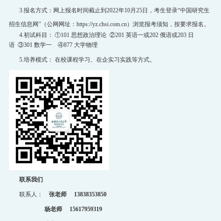
3
.报名方式：网上报名时间截止到
2022年
10月
25日，考生登录“中国研究生
招生信息网”（公网网址：
https://yz.chsi.com.cn）浏览报考须知，按要求报名。
4
.
初试科目
：
①
101
思想政治理论
②
201
英语一或
202
俄语或
203
日
语
③
301
数学一
④
877
大学物理
5
.
培养模式
：
在校课程学习、在企实习实践等方式。
联系我们
联系人：
张老师
13838353850
杨老师
15617959319