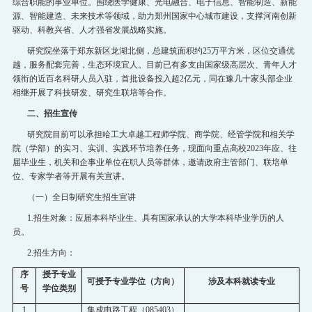
综合职能的事业单位。围绕医学健康、光电融合、电子信息、智能制造、新能
源、智能建造、未来技术等领域，助力郑州国家中心城市建设，支撑河南创新
驱动、科教兴省、人才强省发展战略实施。
研究院坐落于郑东新区龙湖北侧，总建筑面积约
25
万平方米，区位交通优
越，服务配套完善，生态环境宜人。目前已有多支由国家级高层次、青年人才
领衔的近百名科研人员入驻，首批设备投入超
2
亿元，同在豫几十家头部企业
相继开展了科技研发、研究生联培等合作。
二、招生宣传
研究院目前可以承担哈工大卓越工程师学院、商学院、经管学院和相关学
院（学部）的实习、实训、实践环节培养任务，现面向重点高校
2023
年应、往
届毕业生，机关和企事业单位在职人员等群体，邀请政府主管部门、联培单
位、专家学者等开展有关宣讲。
（一）
全日制研究生招生宣讲
1
.
招生对象
：应届本科毕业生
、具有国家承认的大学本科毕业学历的人
员
。
2
.
招生方向：
序
授予专业
可授予专业学位（方向）
涉及本科就读专业
号
学位类别
1
集成电路工程（
085403
）