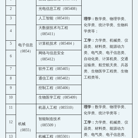
2
光电信息工程（
085408
）
3
人工智能（
085410
）
理学：
数学类、物理学类、
化学类、统计学类、生物科
大数据技术与工程
4
学类等；
（
085411
）
工学：
力学类、机械类、仪
5
计算机技术（
085404
）
电子信息
器类、材料类、能源动力
（
0854
）
类、电气类、电子信息类、
网络与信息安全
6
自动化类、计算机类、交通
（
085412
）
运输类、航空航天类、兵器
7
软件工程（
085405
）
类、生物医学工程类、生物
工程类等。
8
通信工程（
085402
）
9
控制工程（
085406
）
10
生物医学工程（
085409
）
理学：
数学类、物理学类、
11
机器人工程（
085510
）
化学类、统计学类等；
智能制造技术
12
工学：
力学类、机械类、仪
机械
（
085509
）
器类、材料类、能源动力
（
0855
）
类、电气类、电子信息类、
13
机械工程（
085501
）