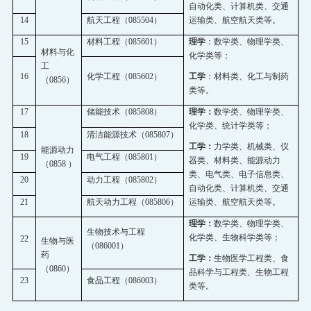
自动化类、计算机类、交通
14
航天工程（
085504
）
运输类、航空航天类等。
15
材料工程（
085601
）
理学
：数学类、物理学类、
材料与化
化学类等；
工
16
化学工程（
085602
）
工学
：材料类、化工与制药
（
0856
）
类等。
17
储能技术（
085808
）
理学：
数学类、物理学类、
化学类、统计学类等；
18
清洁能源技术（
085807
）
工学：
力学类、机械类、仪
能源动力
19
电气工程（
085801
）
器类、材料类、能源动力
（
0858
）
类、电气类、电子信息类、
20
动力工程（
085802
）
自动化类、计算机类、交通
21
航天动力工程（
085806
）
运输类、航空航天类等。
理学：
数学类、物理学类、
生物技术与工程
化学类、生物科学类等；
22
生物与医
（
086001
）
药
工学：
生物医学工程类、食
（
0860
）
品科学与工程类、
生物工程
23
食品工程（
086003
）
类
等。