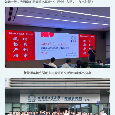
如她一般，为河南的新能源汽车企业、行业注入活力，加电补能！
新能源车辆先进动力与能源研究所董帅老师作分享