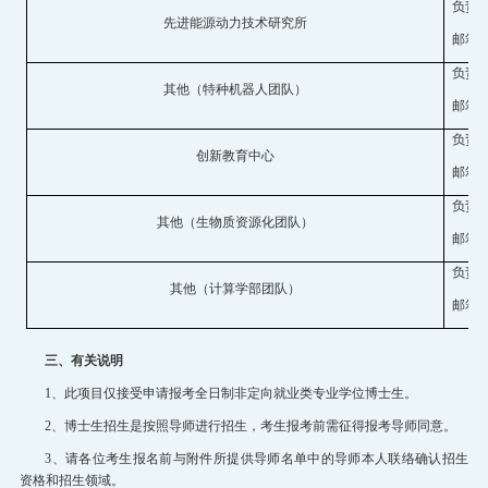
负责
先进能源动力技术研究所
邮箱：zh
负责
其他（特种机器人团队）
邮箱：wa
负责
创新教育中心
邮箱：hi
负责
其他（生物质资源化团队）
邮箱：yu
负责
其他（计算学部团队）
邮箱：ra
三、有关说明
1、此项目仅接受申请报考全日制非定向就业类专业学位博士生。
2、博士生招生是按照导师进行招生，考生报考前需征得报考导师同意。
3、请各位考生报名前与附件所提供导师名单中的导师本人联络确认招生
资格和招生领域。