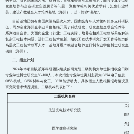
头单位。研究院围绕河南产业特色，旨在服务经济发展需求，面向专业学位研
招生就业
究生培养与企业研发实践脱节等问题，聚集学校相关优质学科，汇集行业精
英，建设产教融合人才培养基地（郑州），以下简称“ 基地”。
党群工作
目前基地已拥有由国家级高层次人才、国家级青年人才领衔的多支科研队
教育培训
伍，同20余家郑州企事业单位相继开展了科技研发、研究生校企联合培养等一
系列项目合作。为面向企业（行业）工程实际，培养在相关工程领域具备解决
复杂工程技术问题、进行工程技术创新、组织工程技术研究开发工作等能力的
高层次工程技术领军人才，基地开展产教融合培养全日制专业学位博士研究生
项目（郑州）。
二、招生计划
2024年本项目以派郑科研团队组成的研究院二级机构为单位拟招收全日制
专业学位博士研究生50-100人，本次招生专业学位类别主要为 0854 电子信息、
0855 机械、0856 材料与化工、0858 能源动力。具体招生人数根据报考情况及
研究院需求情况调整。二级机构列表如下：
二级机构名称
负责
先进光电技术研究院
邮箱：a
负责
医学健康研究院
邮箱：sh